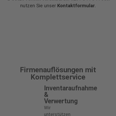
nutzen Sie unser
Kontaktformular
.
Firmenauflösungen mit
Komplettservice
Inventaraufnahme
&
Verwertung
Wir
unterstützen