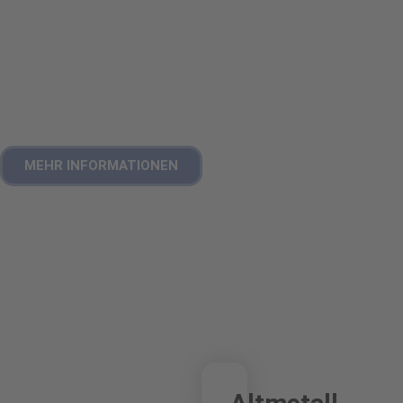
Aufstellung, Abholung und Entsorgung
sind im Preis
enthalten.
Du bekommst einen
transparenten Wiegeschein
und
eine professionelle Abwicklung – umweltfreundlich und
gesetzeskonform.
MEHR INFORMATIONEN