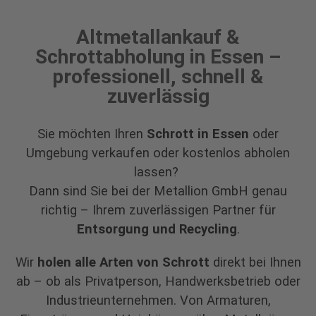
Usercentrics
Consent
Altmetallankauf &
Management
Schrottabholung in Essen –
Platform
&
professionell, schnell &
eRecht24
zuverlässig
Sie möchten Ihren
Schrott in Essen
oder
Umgebung verkaufen oder kostenlos abholen
lassen?
Dann sind Sie bei der Metallion GmbH genau
richtig – Ihrem zuverlässigen Partner für
Entsorgung und Recycling
.
Wir
holen alle Arten von Schrott
direkt bei Ihnen
ab – ob als Privatperson, Handwerksbetrieb oder
Industrieunternehmen. Von Armaturen,