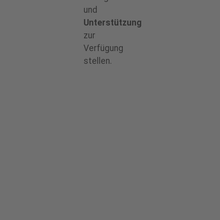
und
Unterstützung
zur
Verfügung
stellen.
Demontage & Rückbau von
Industrieanlagen