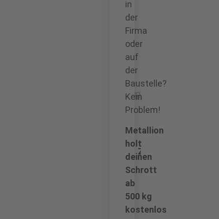
in
der
Firma
oder
auf
der
Baustelle?
Kein
Problem!
Wir
benötigen
Metallion
Ihre
holt
Zustimmung,
deinen
um den
Schrott
Google
ab
Maps-
500 kg
Service zu
laden!
kostenlos