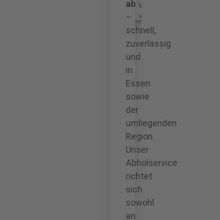
ab
Wir
verwenden
–
einen
schnell,
Service
zuverlässig
eines
und
Drittanbieters,
um
in
Karteninhalte
Essen
einzubetten.
sowie
Dieser
Service
der
kann
umliegenden
Daten
Region.
zu
Unser
Ihren
Aktivitäten
Abholservice
sammeln.
richtet
Bitte
sich
lesen
Sie
sowohl
die
an